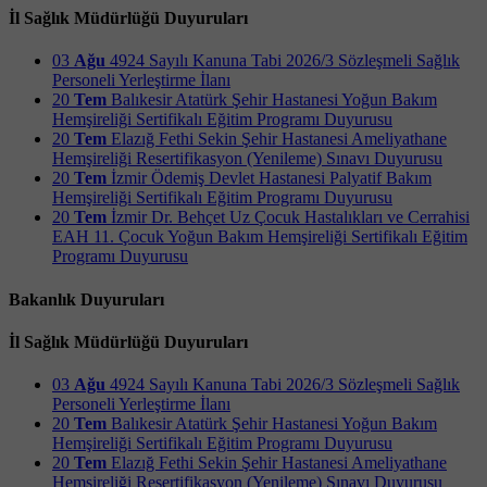
İl Sağlık Müdürlüğü Duyuruları
03
Ağu
4924 Sayılı Kanuna Tabi 2026/3 Sözleşmeli Sağlık
Personeli Yerleştirme İlanı
20
Tem
Balıkesir Atatürk Şehir Hastanesi Yoğun Bakım
Hemşireliği Sertifikalı Eğitim Programı Duyurusu
20
Tem
Elazığ Fethi Sekin Şehir Hastanesi Ameliyathane
Hemşireliği Resertifikasyon (Yenileme) Sınavı Duyurusu
20
Tem
İzmir Ödemiş Devlet Hastanesi Palyatif Bakım
Hemşireliği Sertifikalı Eğitim Programı Duyurusu
20
Tem
İzmir Dr. Behçet Uz Çocuk Hastalıkları ve Cerrahisi
EAH 11. Çocuk Yoğun Bakım Hemşireliği Sertifikalı Eğitim
Programı Duyurusu
Bakanlık Duyuruları
İl Sağlık Müdürlüğü Duyuruları
03
Ağu
4924 Sayılı Kanuna Tabi 2026/3 Sözleşmeli Sağlık
Personeli Yerleştirme İlanı
20
Tem
Balıkesir Atatürk Şehir Hastanesi Yoğun Bakım
Hemşireliği Sertifikalı Eğitim Programı Duyurusu
20
Tem
Elazığ Fethi Sekin Şehir Hastanesi Ameliyathane
Hemşireliği Resertifikasyon (Yenileme) Sınavı Duyurusu