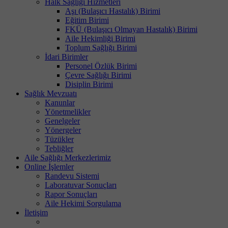
Halk Sağlığı Hizmetleri
Aşı (Bulaşıcı Hastalık) Birimi
Eğitim Birimi
FKÜ (Bulaşıcı Olmayan Hastalık) Birimi
Aile Hekimliği Birimi
Toplum Sağlığı Birimi
İdari Birimler
Personel Özlük Birimi
Çevre Sağlığı Birimi
Disiplin Birimi
Sağlık Mevzuatı
Kanunlar
Yönetmelikler
Genelgeler
Yönergeler
Tüzükler
Tebliğler
Aile Sağlığı Merkezlerimiz
Online İşlemler
Randevu Sistemi
Laboratuvar Sonuçları
Rapor Sonuçları
Aile Hekimi Sorgulama
İletişim