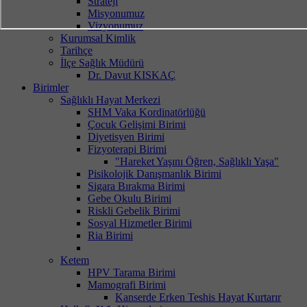
Strateji
Misyonumuz
Vizyonumuz
Kurumsal Kimlik
Tarihçe
İlçe Sağlık Müdürü
Dr. Davut KISKAÇ
Birimler
Sağlıklı Hayat Merkezi
SHM Vaka Kordinatörlüğü
Çocuk Gelişimi Birimi
Diyetisyen Birimi
Fizyoterapi Birimi
"Hareket Yaşını Öğren, Sağlıklı Yaşa"
Pisikolojik Danışmanlık Birimi
Sigara Bırakma Birimi
Gebe Okulu Birimi
Riskli Gebelik Birimi
Sosyal Hizmetler Birimi
Ria Birimi
Ketem
HPV Tarama Birimi
Mamografi Birimi
Kanserde Erken Teshis Hayat Kurtarır