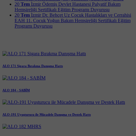
20
Tem
İzmir Ödemiş Devlet Hastanesi Palyatif Bakım
Hemşireliği Sertifikalı Eğitim Programı Duyurusu
20
Tem
İzmir Dr. Behçet Uz Çocuk Hastalıkları ve Cerrahisi
EAH 11. Çocuk Yoğun Bakım Hemşireliği Sertifikalı Eğitim
Programı Duyurusu
ALO 171 Sigara Bırakma Danışma Hattı
ALO 184 - SABİM
ALO-191 Uyuşturucu ile Mücadele Danışma ve Destek Hattı