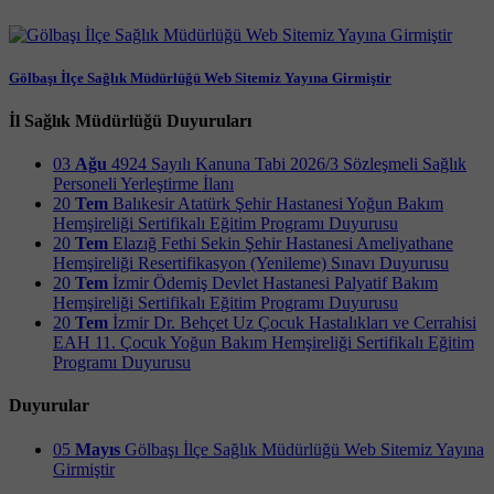
Gölbaşı İlçe Sağlık Müdürlüğü Web Sitemiz Yayına Girmiştir
İl Sağlık Müdürlüğü Duyuruları
03
Ağu
4924 Sayılı Kanuna Tabi 2026/3 Sözleşmeli Sağlık
Personeli Yerleştirme İlanı
20
Tem
Balıkesir Atatürk Şehir Hastanesi Yoğun Bakım
Hemşireliği Sertifikalı Eğitim Programı Duyurusu
20
Tem
Elazığ Fethi Sekin Şehir Hastanesi Ameliyathane
Hemşireliği Resertifikasyon (Yenileme) Sınavı Duyurusu
20
Tem
İzmir Ödemiş Devlet Hastanesi Palyatif Bakım
Hemşireliği Sertifikalı Eğitim Programı Duyurusu
20
Tem
İzmir Dr. Behçet Uz Çocuk Hastalıkları ve Cerrahisi
EAH 11. Çocuk Yoğun Bakım Hemşireliği Sertifikalı Eğitim
Programı Duyurusu
Duyurular
05
Mayıs
Gölbaşı İlçe Sağlık Müdürlüğü Web Sitemiz Yayına
Girmiştir