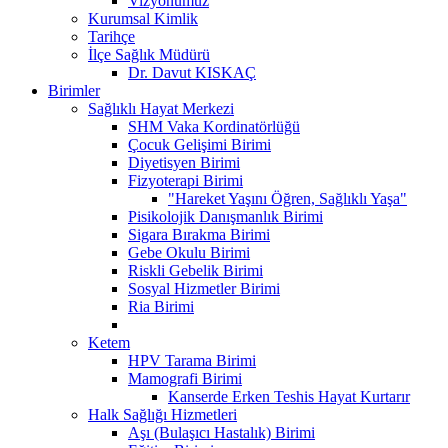
Vizyonumuz
Kurumsal Kimlik
Tarihçe
İlçe Sağlık Müdürü
Dr. Davut KISKAÇ
Birimler
Sağlıklı Hayat Merkezi
SHM Vaka Kordinatörlüğü
Çocuk Gelişimi Birimi
Diyetisyen Birimi
Fizyoterapi Birimi
"Hareket Yaşını Öğren, Sağlıklı Yaşa"
Pisikolojik Danışmanlık Birimi
Sigara Bırakma Birimi
Gebe Okulu Birimi
Riskli Gebelik Birimi
Sosyal Hizmetler Birimi
Ria Birimi
Ketem
HPV Tarama Birimi
Mamografi Birimi
Kanserde Erken Teshis Hayat Kurtarır
Halk Sağlığı Hizmetleri
Aşı (Bulaşıcı Hastalık) Birimi