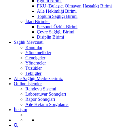
Eğitim Birimi
FKÜ (Bulaşıcı Olmayan Hastalık) Birimi
Aile Hekimliği Birimi
Toplum Sağlığı Birimi
İdari Birimler
Personel Özlük Birimi
Çevre Sağlığı Birimi
Disiplin Birimi
Sağlık Mevzuatı
Kanunlar
Yönetmelikler
Genelgeler
Yönergeler
Tüzükler
Tebliğler
Aile Sağlığı Merkezlerimiz
Online İşlemler
Randevu Sistemi
Laboratuvar Sonuçları
Rapor Sonuçları
Aile Hekimi Sorgulama
İletişim