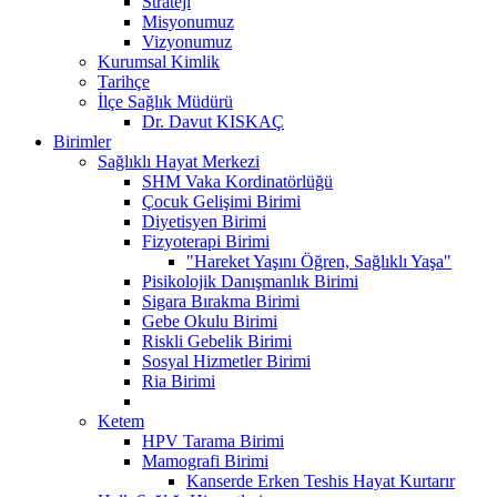
Strateji
Misyonumuz
Vizyonumuz
Kurumsal Kimlik
Tarihçe
İlçe Sağlık Müdürü
Dr. Davut KISKAÇ
Birimler
Sağlıklı Hayat Merkezi
SHM Vaka Kordinatörlüğü
Çocuk Gelişimi Birimi
Diyetisyen Birimi
Fizyoterapi Birimi
"Hareket Yaşını Öğren, Sağlıklı Yaşa"
Pisikolojik Danışmanlık Birimi
Sigara Bırakma Birimi
Gebe Okulu Birimi
Riskli Gebelik Birimi
Sosyal Hizmetler Birimi
Ria Birimi
Ketem
HPV Tarama Birimi
Mamografi Birimi
Kanserde Erken Teshis Hayat Kurtarır