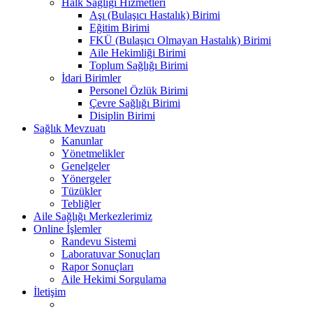
Halk Sağlığı Hizmetleri
Aşı (Bulaşıcı Hastalık) Birimi
Eğitim Birimi
FKÜ (Bulaşıcı Olmayan Hastalık) Birimi
Aile Hekimliği Birimi
Toplum Sağlığı Birimi
İdari Birimler
Personel Özlük Birimi
Çevre Sağlığı Birimi
Disiplin Birimi
Sağlık Mevzuatı
Kanunlar
Yönetmelikler
Genelgeler
Yönergeler
Tüzükler
Tebliğler
Aile Sağlığı Merkezlerimiz
Online İşlemler
Randevu Sistemi
Laboratuvar Sonuçları
Rapor Sonuçları
Aile Hekimi Sorgulama
İletişim