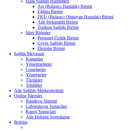
Halk Sağlığı Hizmetleri
Aşı (Bulaşıcı Hastalık) Birimi
Eğitim Birimi
FKÜ (Bulaşıcı Olmayan Hastalık) Birimi
Aile Hekimliği Birimi
Toplum Sağlığı Birimi
İdari Birimler
Personel Özlük Birimi
Çevre Sağlığı Birimi
Disiplin Birimi
Sağlık Mevzuatı
Kanunlar
Yönetmelikler
Genelgeler
Yönergeler
Tüzükler
Tebliğler
Aile Sağlığı Merkezlerimiz
Online İşlemler
Randevu Sistemi
Laboratuvar Sonuçları
Rapor Sonuçları
Aile Hekimi Sorgulama
İletişim