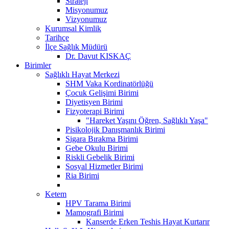
Strateji
Misyonumuz
Vizyonumuz
Kurumsal Kimlik
Tarihçe
İlçe Sağlık Müdürü
Dr. Davut KISKAÇ
Birimler
Sağlıklı Hayat Merkezi
SHM Vaka Kordinatörlüğü
Çocuk Gelişimi Birimi
Diyetisyen Birimi
Fizyoterapi Birimi
"Hareket Yaşını Öğren, Sağlıklı Yaşa"
Pisikolojik Danışmanlık Birimi
Sigara Bırakma Birimi
Gebe Okulu Birimi
Riskli Gebelik Birimi
Sosyal Hizmetler Birimi
Ria Birimi
Ketem
HPV Tarama Birimi
Mamografi Birimi
Kanserde Erken Teshis Hayat Kurtarır